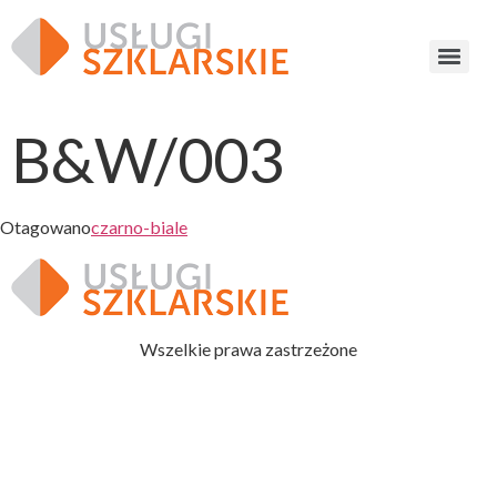
B&W/003
Otagowano
czarno-biale
Wszelkie prawa zastrzeżone