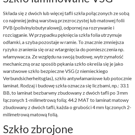
Składa się z dwóch lub więcej tafli szkła połączonych ze sobą
co najmniej jedną warstwą przezroczystej lub matowej folii
PVB (polivinylobutyralowej), odpornej na rozrywanie i
rozciąganie. W przypadku pęknięcia szkła folia utrzymuje
odłamki, a szyba pozostaje w ramie. To znacznie zmniejsza
ryzyko zranienia się oraz wtargnięcia do pomieszczenia np.
włamywacza. Ze względu na swoją budowę, wytrzymałość
mechaniczną oraz sposób pękania szkło określa się je jako
warstwowe szkło bezpieczne VSG (z niemieckiego
Verbundsicherheitsglas), szkło antywłamaniowe lub potocznie
laminat. Rodzaj i budowę szkła oznacza się liczbami, np.: 33.1
BB, to laminat bezbarwny zbudowany z dwóch tafli po 3 mm
łączonych 1-milimetrową folią; 44.2 MAT to laminat matowy
zbudowany z dwóch tafli, każda o grubości 4 mm łączonych 2-
milimetrową matową folią.
Szkło zbrojone