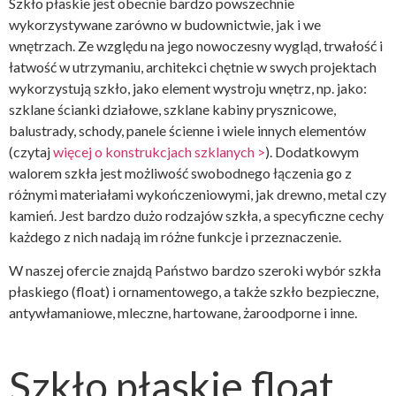
Szkło płaskie jest obecnie bardzo powszechnie
wykorzystywane zarówno w budownictwie, jak i we
wnętrzach. Ze względu na jego nowoczesny wygląd, trwałość i
łatwość w utrzymaniu, architekci chętnie w swych projektach
wykorzystują szkło, jako element wystroju wnętrz, np. jako:
szklane ścianki działowe, szklane kabiny prysznicowe,
balustrady, schody, panele ścienne i wiele innych elementów
(czytaj
więcej o konstrukcjach szklanych >
). Dodatkowym
walorem szkła jest możliwość swobodnego łączenia go z
różnymi materiałami wykończeniowymi, jak drewno, metal czy
kamień. Jest bardzo dużo rodzajów szkła, a specyficzne cechy
każdego z nich nadają im różne funkcje i przeznaczenie.
W naszej ofercie znajdą Państwo bardzo szeroki wybór szkła
płaskiego (float) i ornamentowego, a także szkło bezpieczne,
antywłamaniowe, mleczne, hartowane, żaroodporne i inne.
Szkło płaskie float