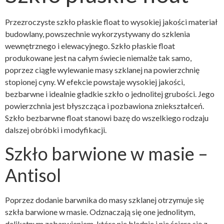
Przezroczyste szkło płaskie float to wysokiej jakości materiał
budowlany, powszechnie wykorzystywany do szklenia
wewnętrznego i elewacyjnego. Szkło płaskie float
produkowane jest na całym świecie niemalże tak samo,
poprzez ciągłe wylewanie masy szklanej na powierzchnię
stopionej cyny. W efekcie powstaje wysokiej jakości,
bezbarwne i idealnie gładkie szkło o jednolitej grubości. Jego
powierzchnia jest błyszcząca i pozbawiona zniekształceń.
Szkło bezbarwne float stanowi bazę do wszelkiego rodzaju
dalszej obróbki i modyfikacji.
Szkło barwione w masie –
Antisol
Poprzez dodanie barwnika do masy szklanej otrzymuje się
szkła barwione w masie. Odznaczają się one jednolitym,
delikatnym zabarwieniem, które nie blednie i nie ściera się z