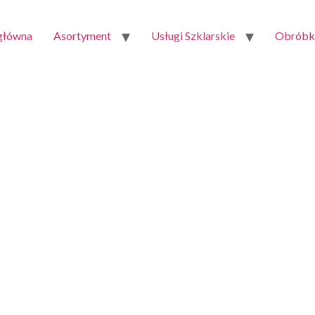
 główna
Asortyment
Usługi Szklarskie
Obróbka