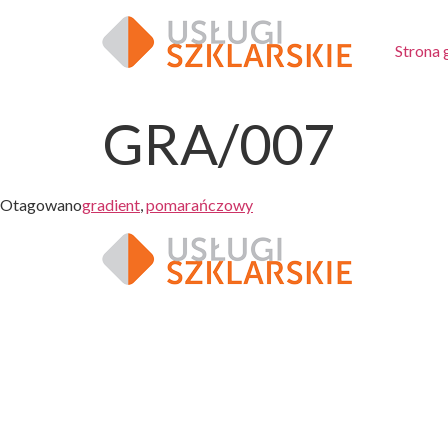
Strona
GRA/007
Otagowano
gradient
,
pomarańczowy