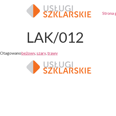
Strona
LAK/012
Otagowano
beżowy
,
szary
,
trawy