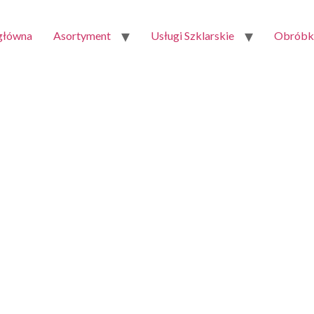
 główna
Asortyment
Usługi Szklarskie
Obróbka