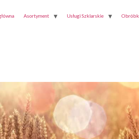
 główna
Asortyment
Usługi Szklarskie
Obróbka