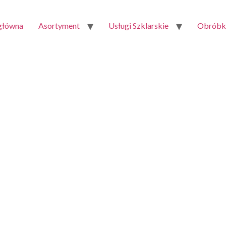
 główna
Asortyment
Usługi Szklarskie
Obróbka