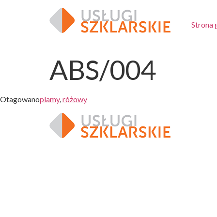
Strona
ABS/004
Otagowano
plamy
,
różowy