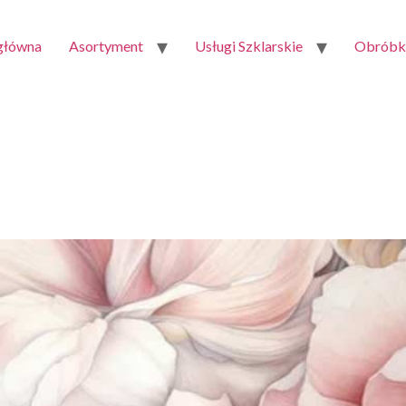
 główna
Asortyment
Usługi Szklarskie
Obróbka