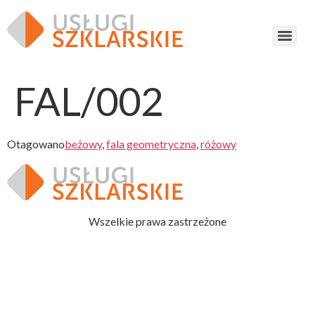
FAL/002
Otagowano
beżowy
,
fala geometryczna
,
różowy
Wszelkie prawa zastrzeżone