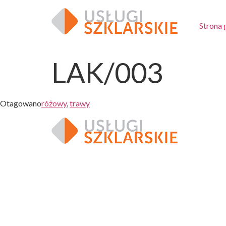
Strona
LAK/003
Otagowano
różowy
,
trawy