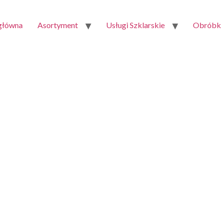
 główna
Asortyment
Usługi Szklarskie
Obróbka